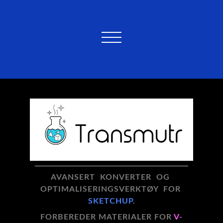
AVANSERT KONVERTER OG
OPTIMALISERINGSVERKTØY FOR
SKETCHUP
.
FORBEREDER MATERIALER FOR
V-